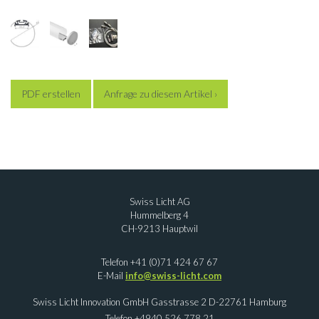
PDF erstellen
Anfrage zu diesem Artikel ›
Swiss Licht AG
Hummelberg 4
CH-9213 Hauptwil
Telefon +41 (0)71 424 67 67
E-Mail
info@swiss-licht.com
Swiss Licht Innovation GmbH Gasstrasse 2 D-22761 Hamburg
Telefon +4940 526 778 21