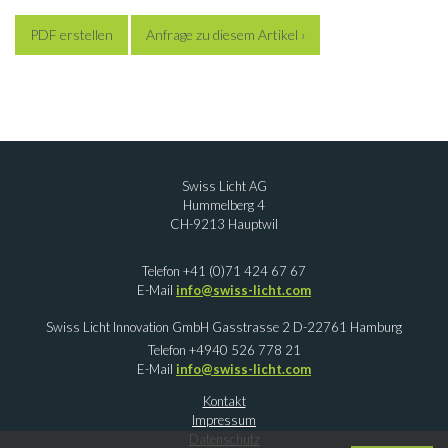
PDF erstellen
Anfrage zu diesem Artikel ›
Swiss Licht AG
Hummelberg 4
CH-9213 Hauptwil
Telefon +41 (0)71 424 67 67
E-Mail
info@swiss-licht.com
Swiss Licht Innovation GmbH Gasstrasse 2 D-22761 Hamburg
Telefon +4940 526 778 21
E-Mail
info@swiss-licht.com
Kontakt
Impressum
Datenschutz