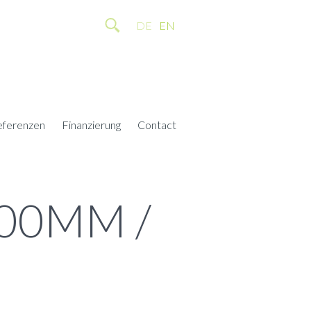
DE
EN
eferenzen
Finanzierung
Contact
00MM /