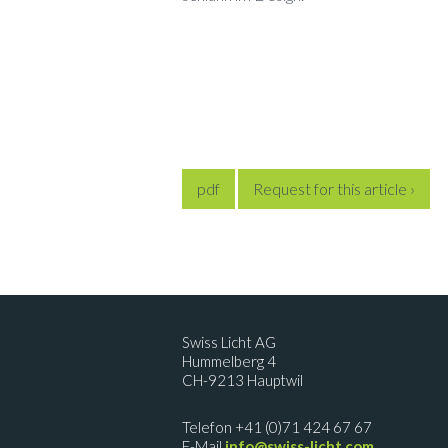
pdf
Request for this article ›
Swiss Licht AG
Hummelberg 4
CH-9213 Hauptwil
Telefon +41 (0)71 424 67 67
E-Mail
info@swiss-licht.com