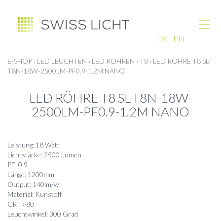
DE
EN
E-SHOP
›
LED LEUCHTEN
›
LED RÖHREN
›
T8
›
LED RÖHRE T8 SL-
T8N-18W-2500LM-PF0.9-1.2M NANO
LED RÖHRE T8 SL-T8N-18W-
2500LM-PF0.9-1.2M NANO
Leistung: 18 Watt
Lichtstärke: 2500 Lumen
PF: 0.9
Länge: 1200mm
Output: 140lm/w
Material: Kunstoff
CRI: >80
Leuchtwinkel: 300 Grad