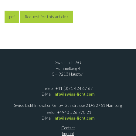
pdf
Request for this article ›
Swiss Licht AG
Hummelberg 4
CH-9213 Hauptwil
Telefon +41 (0)71 424 67 67
E-Mail
info@swiss-licht.com
Swiss Licht Innovation GmbH Gasstrasse 2 D-22761 Hamburg
Telefon +4940 526 778 21
E-Mail
info@swiss-licht.com
Contact
Imprint