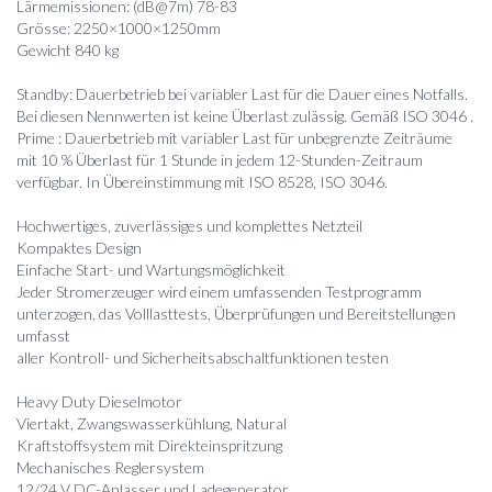
Lärmemissionen: (dB@7m) 78-83
Grösse: 2250×1000×1250mm
Gewicht 840 kg
Standby: Dauerbetrieb bei variabler Last für die Dauer eines Notfalls.
Bei diesen Nennwerten ist keine Überlast zulässig. Gemäß ISO 3046 .
Prime : Dauerbetrieb mit variabler Last für unbegrenzte Zeiträume
mit 10 % Überlast für 1 Stunde in jedem 12-Stunden-Zeitraum
verfügbar. In Übereinstimmung mit ISO 8528, ISO 3046.
Hochwertiges, zuverlässiges und komplettes Netzteil
Kompaktes Design
Einfache Start- und Wartungsmöglichkeit
Jeder Stromerzeuger wird einem umfassenden Testprogramm
unterzogen, das Volllasttests, Überprüfungen und Bereitstellungen
umfasst
aller Kontroll- und Sicherheitsabschaltfunktionen testen
Heavy Duty Dieselmotor
Viertakt, Zwangswasserkühlung, Natural
Kraftstoffsystem mit Direkteinspritzung
Mechanisches Reglersystem
12/24 V DC-Anlasser und Ladegenerator