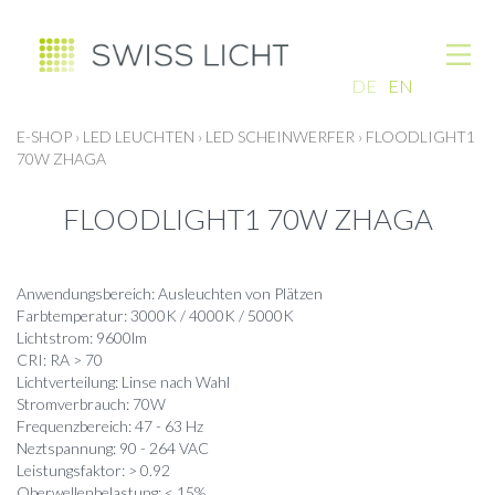
DE
EN
E-SHOP
›
LED LEUCHTEN
›
LED SCHEINWERFER
›
FLOODLIGHT1
70W ZHAGA
FLOODLIGHT1 70W ZHAGA
Anwendungsbereich: Ausleuchten von Plätzen
Farbtemperatur: 3000K / 4000K / 5000K
Lichtstrom: 9600lm
CRI: RA > 70
Lichtverteilung: Linse nach Wahl
Stromverbrauch: 70W
Frequenzbereich: 47 - 63 Hz
Neztspannung: 90 - 264 VAC
Leistungsfaktor: > 0.92
Oberwellenbelastung: < 15%