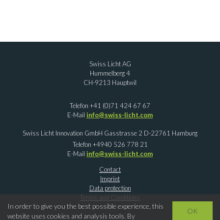
Swiss Licht AG
Hummelberg 4
CH-9213 Hauptwil
Telefon +41 (0)71 424 67 67
E-Mail
info@swiss-licht.com
Swiss Licht Innovation GmbH Gasstrasse 2 D-22761 Hamburg
Telefon +4940 526 778 21
E-Mail
info@swiss-licht.com
Contact
Imprint
Data protection
Terms and Conditions
In order to give you the best possible experience, this
OK
website uses cookies and analysis tools. By