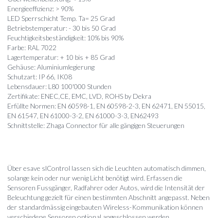
Energieeffizienz: > 90%
LED Sperrschicht Temp. Ta= 25 Grad
Betriebstemperatur: - 30 bis 50 Grad
Feuchtigkeitsbeständigkeit: 10% bis 90%
Farbe: RAL 7022
Lagertemperatur: + 10 bis + 85 Grad
Gehäuse: Aluminiumlegierung
Schutzart: IP 66, IK08
Lebensdauer: L80 100'000 Stunden
Zertifikate: ENEC,CE, EMC, LVD, ROHS by Dekra
Erfüllte Normen: EN 60598-1, EN 60598-2-3, EN 62471, EN 55015,
EN 61547, EN 61000-3-2, EN 61000-3-3, EN62493
Schnittstelle: Zhaga Connector für alle gängigen Steuerungen
Über esave slControl lassen sich die Leuchten automatisch dimmen,
solange kein oder nur wenig Licht benötigt wird. Erfassen die
Sensoren Fussgänger, Radfahrer oder Autos, wird die Intensität der
Beleuchtung gezielt für einen bestimmten Abschnitt angepasst. Neben
der standardmässig eingebauten Wireless-Kommunikation können
verschiedene Sensoren optional angeschlossen werden.