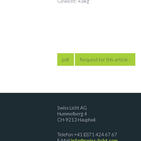
Gewicht: 4.8kg
pdf
Request for this article ›
Swiss Licht AG
Hummelberg 4
CH-9213 Hauptwil
Telefon +41 (0)71 424 67 67
E-Mail
info@swiss-licht.com