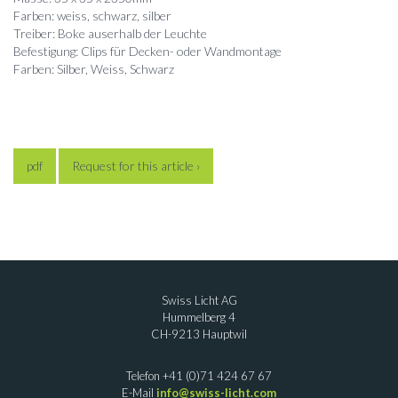
Farben: weiss, schwarz, silber
Treiber: Boke auserhalb der Leuchte
Befestigung: Clips für Decken- oder Wandmontage
Farben: Silber, Weiss, Schwarz
pdf
Request for this article ›
Swiss Licht AG
Hummelberg 4
CH-9213 Hauptwil
Telefon +41 (0)71 424 67 67
E-Mail
info@swiss-licht.com