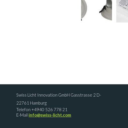
Swiss Licht Innovation GmbH Gasstrasse 2 D-
22761 Hamburg
Telefon +4940 526 778 21
E-Mail
info@swiss-licht.com