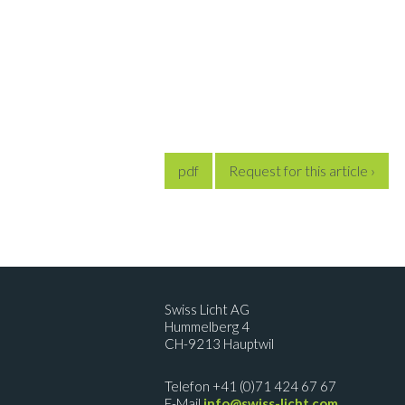
pdf
Request for this article ›
Swiss Licht AG
Hummelberg 4
CH-9213 Hauptwil
Telefon +41 (0)71 424 67 67
E-Mail
info@swiss-licht.com