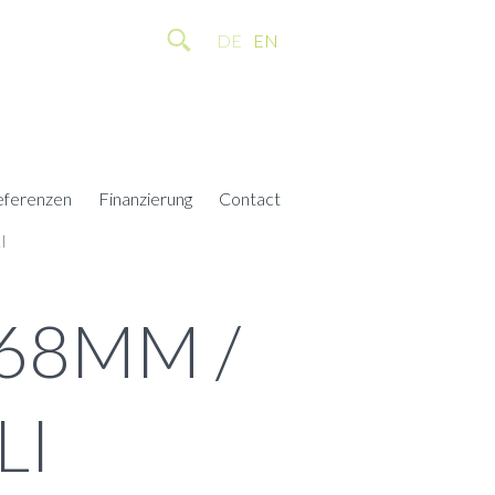
DE
EN
eferenzen
Finanzierung
Contact
I
68MM /
LI