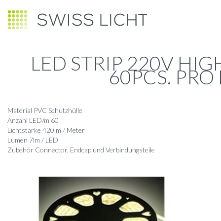
LED STRIP 220V HI
60PCS. PRO
Material PVC Schutzhülle
Anzahl LED/m 60
Lichtstärke 420lm / Meter
Lumen 7lm / LED
Zubehör Connector, Endcap und Verbindungsteile