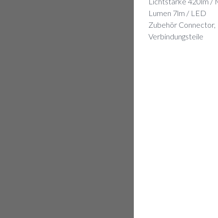
Lichtstärke 420lm /
Lumen 7lm / LED
Zubehör Connector,
Verbindungsteile